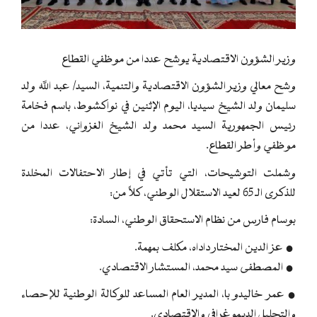
وزير الشؤون الاقتصادية يوشح عددا من موظفي القطاع
وشح معالي وزير الشؤون الاقتصادية والتنمية، السيد/ عبد الله ولد
سليمان ولد الشيخ سيديا، اليوم الإثنين في نواكشوط، باسم فخامة
رئيس الجمهورية السيد محمد ولد الشيخ الغزواني، عددا من
موظفي وأطر القطاع.
وشملت التوشيحات، التي تأتي في إطار الاحتفالات المخلدة
للذكرى الـ 65 لعيد الاستقلال الوطني، كلاً من:
بوسام فارس من نظام الاستحقاق الوطني، السادة:
● عز الدين المختار داداه، مكلف بمهمة.
● المصطفى سيد محمد، المستشار الاقتصادي.
● عمر خاليدو با، المدير العام المساعد للوكالة الوطنية للإحصاء
والتحليل الديموغرافي والاقتصادي.