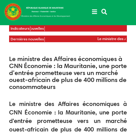
Aller
au
contenu
principal
Dernières nouvelles
Indicateurs
Le ministre de l’Économie signe un
Le ministr
Dernières nouvelles
mémorandum d'entente avec son homologue
directeur
russe pour renforcer la coopération
économique
Le ministre des Affaires économiques à
CNN Économie : la Mauritanie, une porte
d'entrée prometteuse vers un marché
ouest-africain de plus de 400 millions de
consommateurs
Le ministre des Affaires économiques à
CNN Économie : la Mauritanie, une porte
d'entrée prometteuse vers un marché
ouest-africain de plus de 400 millions de